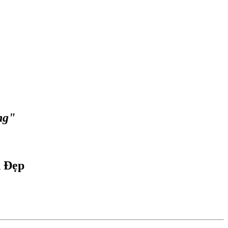
ng"
n Đẹp